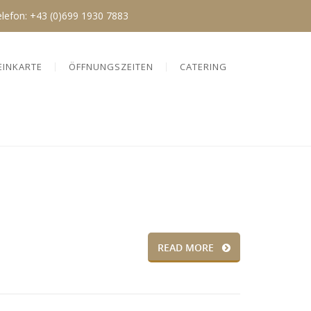
elefon:
+43 (0)699 1930 7883
EINKARTE
ÖFFNUNGSZEITEN
CATERING
READ MORE