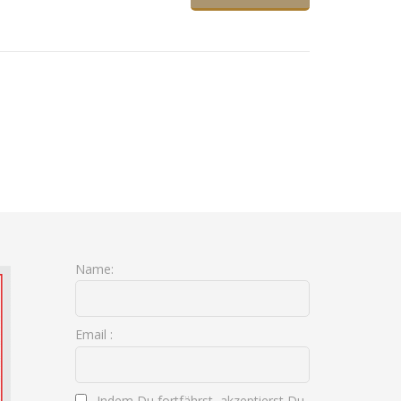
Name:
Email :
Indem Du fortfährst, akzeptierst Du