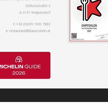
Schlossstraße 2
A-3131 Walpersdorf
t:
+43 (0)699 1930 7883
e: restaurant@blauenstein.at