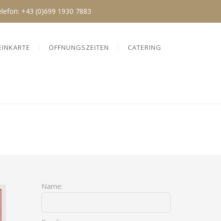
elefon:
+43 (0)699 1930 7883
EINKARTE
ÖFFNUNGSZEITEN
CATERING
Name: