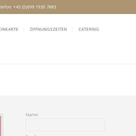
elefon:
+43 (0)699 1930 7883
EINKARTE
ÖFFNUNGSZEITEN
CATERING
Name: