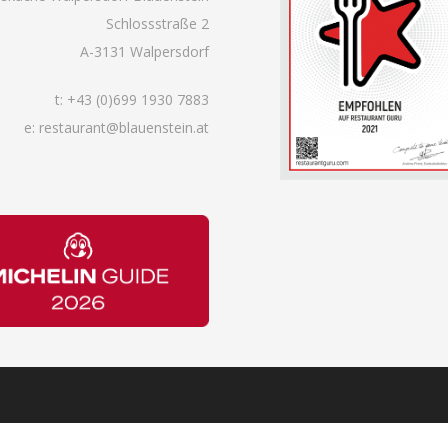
Schlossstraße 2
A-3131 Walpersdorf
t:
+43 (0)699 1930 7883
e: restaurant@blauenstein.at