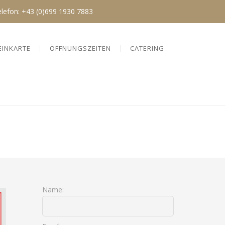
elefon:
+43 (0)699 1930 7883
EINKARTE
ÖFFNUNGSZEITEN
CATERING
Name: