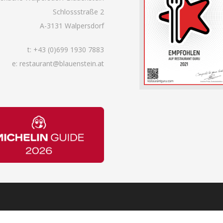
Schlossstraße 2
A-3131 Walpersdorf
t:
+43 (0)699 1930 7883
e: restaurant@blauenstein.at