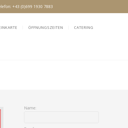
elefon:
+43 (0)699 1930 7883
EINKARTE
ÖFFNUNGSZEITEN
CATERING
Name: