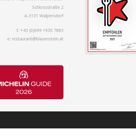
Schlossstraße 2
A-3131 Walpersdorf
t:
+43 (0)699 1930 7883
e: restaurant@blauenstein.at