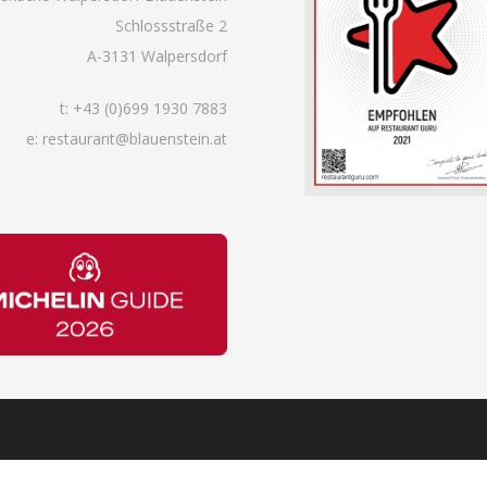
Schlossstraße 2
A-3131 Walpersdorf
t:
+43 (0)699 1930 7883
e: restaurant@blauenstein.at