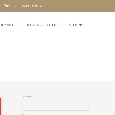
elefon:
+43 (0)699 1930 7883
EINKARTE
ÖFFNUNGSZEITEN
CATERING
Name: