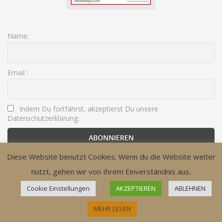
Name:
Email :
Indem Du fortfährst, akzeptierst Du unsere
Datenschutzerklärung.
Diese Website benutzt Cookies. Wenn du die Website weiter
nutzt, gehen wir von Ihrem Einverständnis aus.
Cookie Einstellungen
AKZEPTIEREN
ABLEHNEN
Impressum
Datenschutzverordnung
Jobs
MEHR LESEN